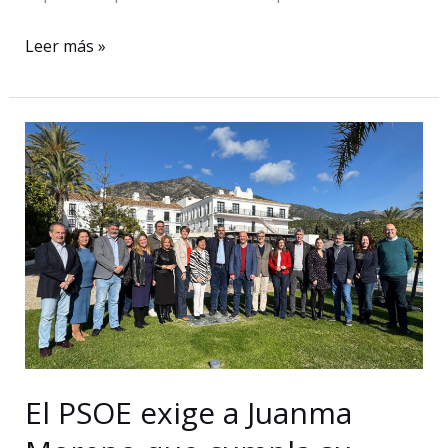
El
Leer más »
PSOE
respalda
las
nuevas
medidas
del
Gobierno
en
vivienda
e
insta
a
El PSOE exige a Juanma
la