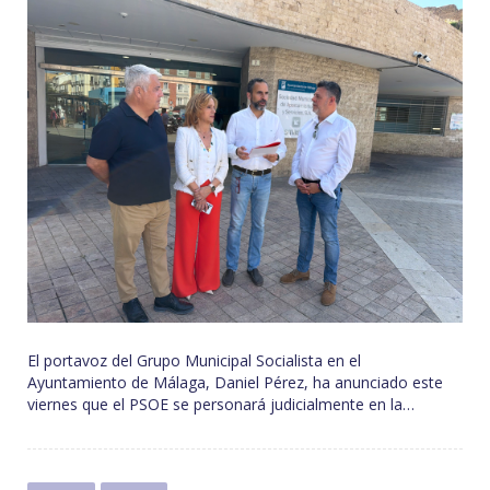
la
plaza
Manuel
Azaña
El portavoz del Grupo Municipal Socialista en el
Ayuntamiento de Málaga, Daniel Pérez, ha anunciado este
viernes que el PSOE se personará judicialmente en la…