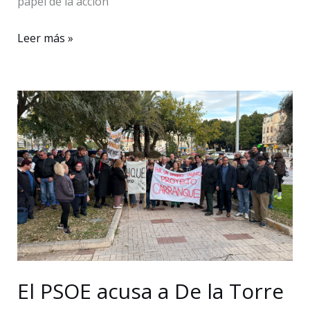
papel de la acción
Civisur
Leer más »
impulsa
en
Málaga
el
debate
sobre
el
futuro
del
Tercer
Sector
El PSOE acusa a De la Torre