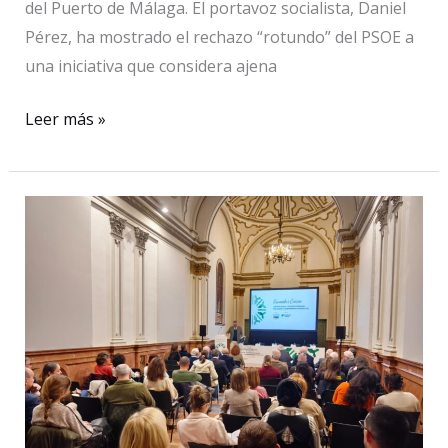
del Puerto de Málaga. El portavoz socialista, Daniel
Pérez, ha mostrado el rechazo “rotundo” del PSOE a
una iniciativa que considera ajena
El
Leer más »
PSOE
exige
paralizar
la
instalación
de
las
estatuas
en
el
Puerto