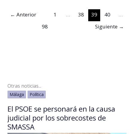
acusa
a
←
Anterior
1
…
38
39
40
…
De
98
Siguiente
→
la
Torre
de
“hacer
la
vida
imposible”
Otras noticias...
a
Málaga
Política
los
vecinos
El PSOE se personará en la causa
del
judicial por los sobrecostes de
entorno
SMASSA
de