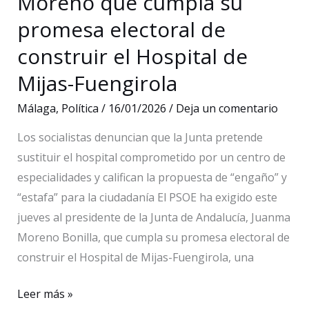
Moreno que cumpla su
Junta
a
promesa electoral de
declarar
construir el Hospital de
Málaga
Mijas-Fuengirola
como
zona
Málaga
,
Política
/
16/01/2026
/
Deja un comentario
tensionada
Los socialistas denuncian que la Junta pretende
sustituir el hospital comprometido por un centro de
especialidades y califican la propuesta de “engaño” y
“estafa” para la ciudadanía El PSOE ha exigido este
jueves al presidente de la Junta de Andalucía, Juanma
Moreno Bonilla, que cumpla su promesa electoral de
construir el Hospital de Mijas-Fuengirola, una
El
Leer más »