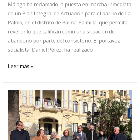
Málaga ha reclamado la puesta en marcha inmediata
Málaga
de un Plan Integral de Actuación para el barrio de La
Palma, en el distrito de Palma-Palmilla, que permita
revertir lo que califican como una situación de
abandono por parte del consistorio. El portavoz
socialista, Daniel Pérez, ha realizado
El
Leer más »
PSOE
exige
un
Plan
Integral
de
Actuación
para