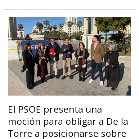
PSOE
exige
a
Juanma
Moreno
que
cumpla
su
promesa
electoral
de
construir
El PSOE presenta una
el
moción para obligar a De la
Hospital
de
Torre a posicionarse sobre
Mijas-