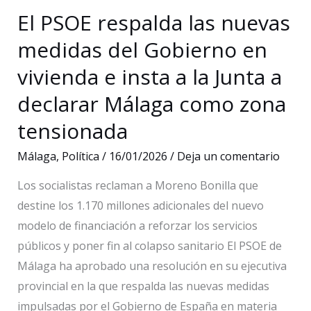
El PSOE respalda las nuevas
aportaría
1.170
medidas del Gobierno en
millones
vivienda e insta a la Junta a
más
declarar Málaga como zona
al
año
tensionada
a
Málaga
,
Política
/
16/01/2026
/
Deja un comentario
Málaga
Los socialistas reclaman a Moreno Bonilla que
destine los 1.170 millones adicionales del nuevo
modelo de financiación a reforzar los servicios
públicos y poner fin al colapso sanitario El PSOE de
Málaga ha aprobado una resolución en su ejecutiva
provincial en la que respalda las nuevas medidas
impulsadas por el Gobierno de España en materia