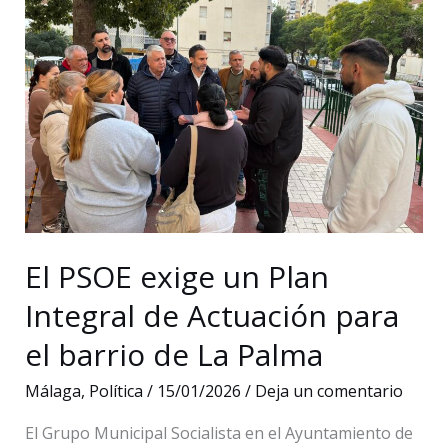
una
moción
para
obligar
a
De
la
Torre
a
posicionarse
El PSOE exige un Plan
sobre
Integral de Actuación para
las
el barrio de La Palma
estatuas
del
Málaga
,
Política
/
15/01/2026
/
Deja un comentario
Puerto
El Grupo Municipal Socialista en el Ayuntamiento de
de