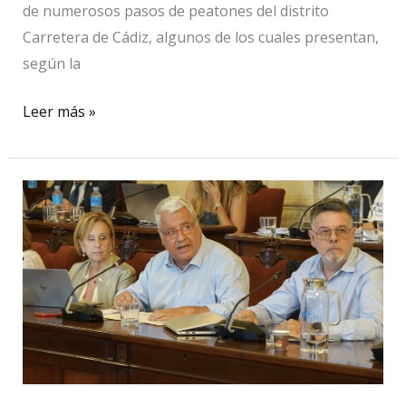
de numerosos pasos de peatones del distrito
Carretera de Cádiz, algunos de los cuales presentan,
según la
El
Leer más »
PSOE
alerta
del
deterioro
de
los
pasos
de
peatones
en
Carretera