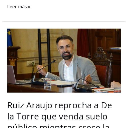
El
Leer más »
PSOE
denuncia
falta
de
personal
y
medios
en
los
cuerpos
de
Ruiz Araujo reprocha a De
bomberos
la Torre que venda suelo
de
Málaga
público mientras crece la