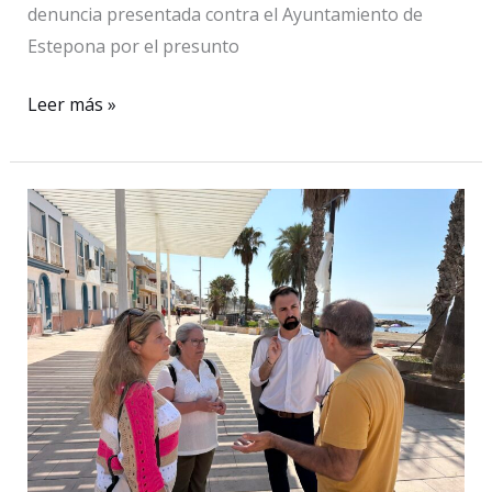
denuncia presentada contra el Ayuntamiento de
Estepona por el presunto
El
Leer más »
Consejo
de
Transparencia
mantiene
abierto
el
expediente
sobre
las
declaraciones
de
bienes