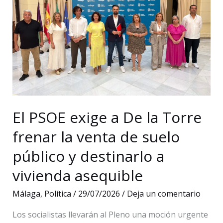
su
17º
Premio
al
Liderazgo
Social
a
los
El PSOE exige a De la Torre
jubilados
del
frenar la venta de suelo
Servicio
público y destinarlo a
Andaluz
vivienda asequible
de
Salud
Málaga
,
Política
/
29/07/2026
/
Deja un comentario
Los socialistas llevarán al Pleno una moción urgente