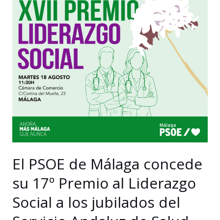
De
la
Torre
que
venda
suelo
público
mientras
crece
la
emergencia
El PSOE de Málaga concede
habitacional
su 17º Premio al Liderazgo
Social a los jubilados del