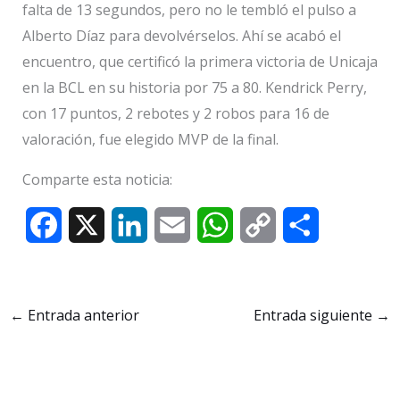
falta de 13 segundos, pero no le tembló el pulso a
Alberto Díaz para devolvérselos. Ahí se acabó el
encuentro, que certificó la primera victoria de Unicaja
en la BCL en su historia por 75 a 80. Kendrick Perry,
con 17 puntos, 2 rebotes y 2 robos para 16 de
valoración, fue elegido MVP de la final.
Comparte esta noticia:
F
X
L
E
W
C
C
a
i
m
h
o
o
c
n
a
a
p
m
←
Entrada anterior
Entrada siguiente
→
e
k
i
t
y
p
b
e
l
s
L
a