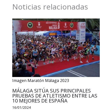
o
d
A
i
r
Noticias relacionadas
o
I
p
n
t
k
n
p
k
i
r
Imagen Maratón Málaga 2023
MÁLAGA SITÚA SUS PRINCIPALES
PRUEBAS DE ATLETISMO ENTRE LAS
10 MEJORES DE ESPAÑA
16/01/2024