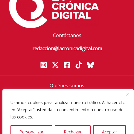
Contáctanos
redaccion@lacronicadigital.com
Quiénes somos
Política de privacidad
Aviso Legal
Usamos cookies para analizar nuestro tráfico. Al hacer clic
en “Aceptar” usted da su consentimiento a nuestro uso de
Política de cookies
las cookies.
Diversos Magazine
Personalizar
Rechazar
Aceptar
Copyright © 2026 La Crónica Digital