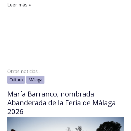
La
Leer más »
AECC
organiza
la
Gala
Todos
Juntos
Contra
Otras noticias...
el
Cultura
Málaga
Cáncer
en
María Barranco, nombrada
el
Abanderada de la Feria de Málaga
Teatro
2026
Cervantes