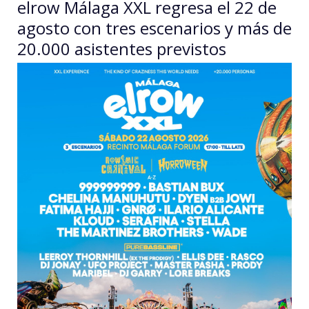
elrow Málaga XXL regresa el 22 de
orden
agosto con tres escenarios y más de
judicial
20.000 asistentes previstos
y
trasladado
a
un
destino
desconocido
en
Guinea
Ecuatorial