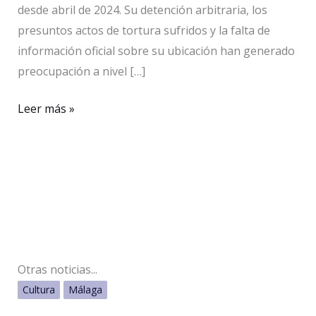
desde abril de 2024. Su detención arbitraria, los
presuntos actos de tortura sufridos y la falta de
información oficial sobre su ubicación han generado
preocupación a nivel […]
El
Leer más »
defensor
de
derechos
humanos
Anacleto
Micha
Ndong
Otras noticias...
Nlang,
Cultura
Málaga
arrestado
sin