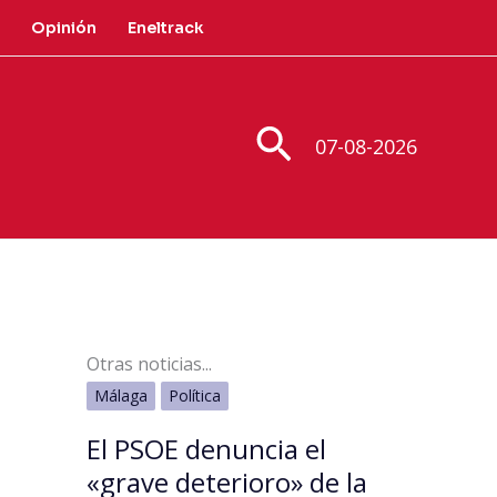
Opinión
Eneltrack
Buscar
07-08-2026
Otras noticias...
Málaga
Política
El PSOE denuncia el
«grave deterioro» de la