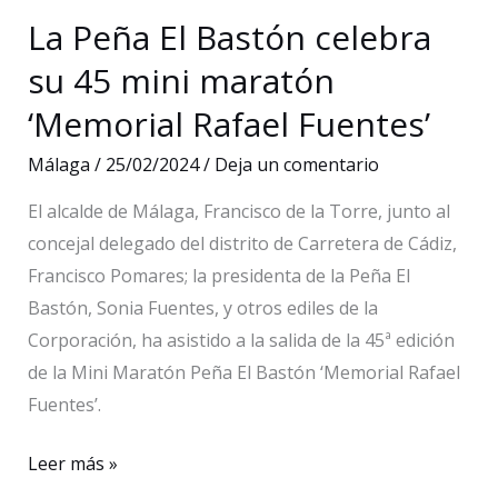
la
La Peña El Bastón celebra
remodelación
su 45 mini maratón
del
‘Memorial Rafael Fuentes’
estadio
de
Málaga
/
25/02/2024
/
Deja un comentario
La
El alcalde de Málaga, Francisco de la Torre, junto al
Rosaleda”
concejal delegado del distrito de Carretera de Cádiz,
Francisco Pomares; la presidenta de la Peña El
Bastón, Sonia Fuentes, y otros ediles de la
Corporación, ha asistido a la salida de la 45ª edición
de la Mini Maratón Peña El Bastón ‘Memorial Rafael
Fuentes’.
La
Leer más »
Peña