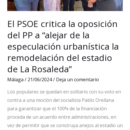
de
la
El PSOE critica la oposición
temporada
del
del PP a “alejar de la
Club
especulación urbanística la
Balonmano
remodelación del estadio
Málaga
Costa
de La Rosaleda”
del
Málaga
/
21/06/2024
/
Deja un comentario
Sol
Los populares se quedan en solitario con su voto en
contra a una moción del socialista Pablo Orellana
para garantizar que el 100% de la financiación
proceda de un acuerdo entre administraciones, en
vez de permitir que se construya anejos al estadio un