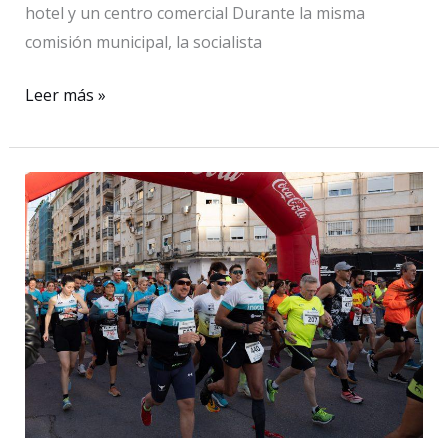
hotel y un centro comercial Durante la misma
comisión municipal, la socialista
El
Leer más »
PSOE
critica
la
oposición
del
PP
a
“alejar
de
la
especulación
urbanística