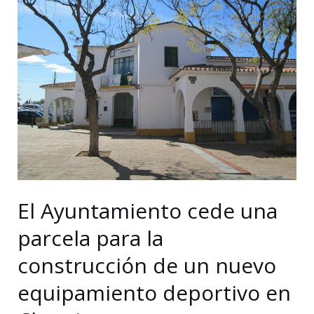
de
la
pista
deportiva
del
colegio
José
Calderón
de
Campanillas
El Ayuntamiento cede una
parcela para la
construcción de un nuevo
equipamiento deportivo en