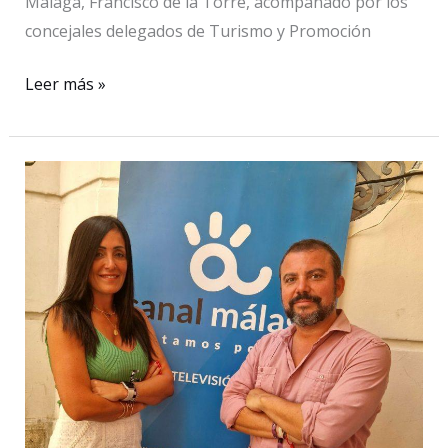
Málaga, Francisco de la Torre, acompañado por los
concejales delegados de Turismo y Promoción
Francisco
Leer más »
de
la
Torre
recibe
a
la
Selección
Española
de
Hockey
antes
de