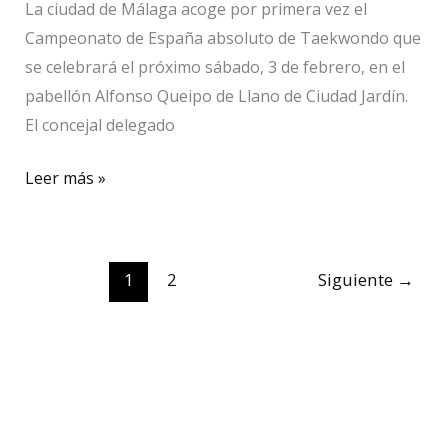
La ciudad de Málaga acoge por primera vez el
Campeonato de España absoluto de Taekwondo que
se celebrará el próximo sábado, 3 de febrero, en el
pabellón Alfonso Queipo de Llano de Ciudad Jardín.
El concejal delegado
Málaga
Leer más »
acoge
por
primera
1
2
Siguiente
→
vez
el
Campeonato
de
España
Absoluto