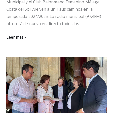
Municipal y el Club Balonmano Femenino Málaga
Oceanía
Costa del Sol vuelven a unir sus caminos en la
temporada 2024/2025. La radio municipal (97.4FM)
ofrecerá de nuevo en directo todos los
Canal
Leer más »
Málaga
Radio
volverá
a
retransmitir
en
directo
todos
los
partidos