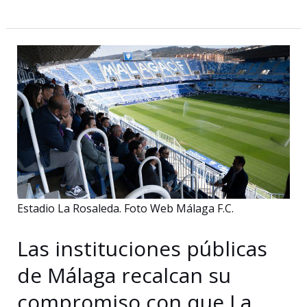
lanza
una
guía
turística
de
Málaga
para
aficionados
al
fútbol
Estadio La Rosaleda. Foto Web Málaga F.C.
y
baloncesto
Las instituciones públicas
de Málaga recalcan su
compromiso con que La