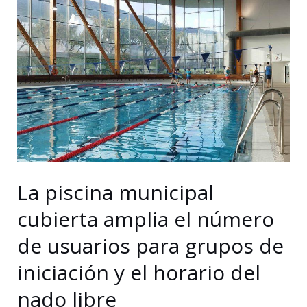
parcela
para
la
construcción
de
un
nuevo
equipamiento
deportivo
en
La piscina municipal
Churriana
cubierta amplia el número
de usuarios para grupos de
iniciación y el horario del
nado libre