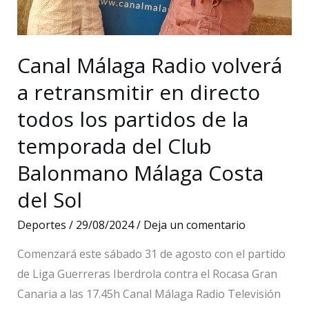
su
participación
en
Canal Málaga Radio volverá
la
a retransmitir en directo
Pro
League,
todos los partidos de la
con
temporada del Club
un
Balonmano Málaga Costa
innovador
acuerdo
del Sol
de
Deportes
/
29/08/2024
/
Deja un comentario
promoción
turística
Comenzará este sábado 31 de agosto con el partido
para
de Liga Guerreras Iberdrola contra el Rocasa Gran
Asia
Canaria a las 17.45h Canal Málaga Radio Televisión
y