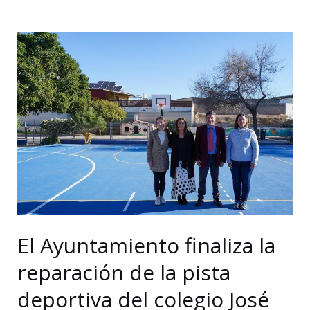
El
Bastón
celebra
su
45
mini
maratón
‘Memorial
Rafael
Fuentes’
El Ayuntamiento finaliza la
reparación de la pista
deportiva del colegio José