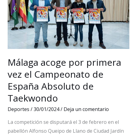
de
usuarios
para
grupos
de
iniciación
y
Málaga acoge por primera
el
vez el Campeonato de
horario
España Absoluto de
del
nado
Taekwondo
libre
Deportes
/
30/01/2024
/
Deja un comentario
La competición se disputará el 3 de febrero en el
pabellón Alfonso Queipo de Llano de Ciudad Jardín