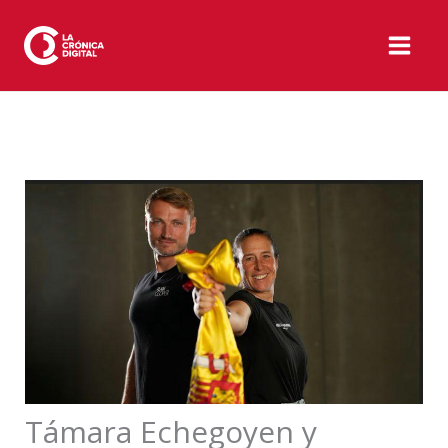
Ir
al
contenido
Támara Echegoyen y