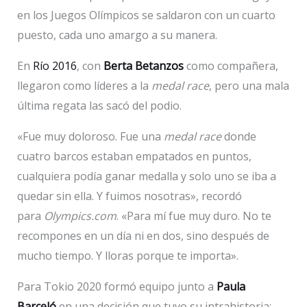
en los Juegos Olímpicos se saldaron con un cuarto
puesto, cada uno amargo a su manera.
En
Río 2016
, con
Berta Betanzos
como compañera,
llegaron como líderes a la
medal race
, pero una mala
última regata las sacó del podio.
«Fue muy doloroso. Fue una
medal race
donde
cuatro barcos estaban empatados en puntos,
cualquiera podía ganar medalla y solo uno se iba a
quedar sin ella. Y fuimos nosotras», recordó
para
Olympics.com
. «Para mí fue muy duro. No te
recompones en un día ni en dos, sino después de
mucho tiempo. Y lloras porque te importa».
Para Tokio 2020 formó equipo junto a
Paula
Barceló
en una decisión que tuvo su intrahistoria: