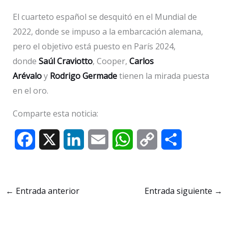
El cuarteto español se desquitó en el Mundial de
2022, donde se impuso a la embarcación alemana,
pero el objetivo está puesto en París 2024,
donde
Saúl Craviotto
, Cooper,
Carlos
Arévalo
y
Rodrigo Germade
tienen la mirada puesta
en el oro.
Comparte esta noticia:
F
X
L
E
W
C
C
a
i
m
h
o
o
c
n
a
a
p
m
←
Entrada anterior
Entrada siguiente
→
e
k
i
t
y
p
b
e
l
s
L
a