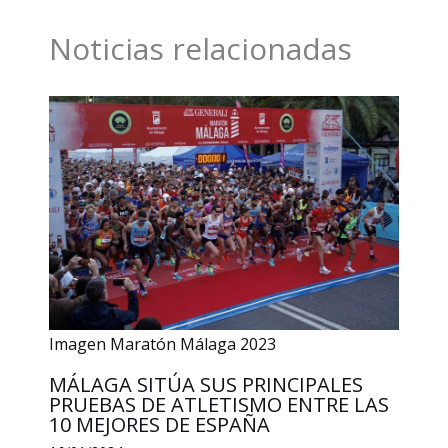
o
d
A
i
r
Noticias relacionadas
o
I
p
n
t
k
n
p
k
i
r
Imagen Maratón Málaga 2023
MÁLAGA SITÚA SUS PRINCIPALES
PRUEBAS DE ATLETISMO ENTRE LAS
10 MEJORES DE ESPAÑA