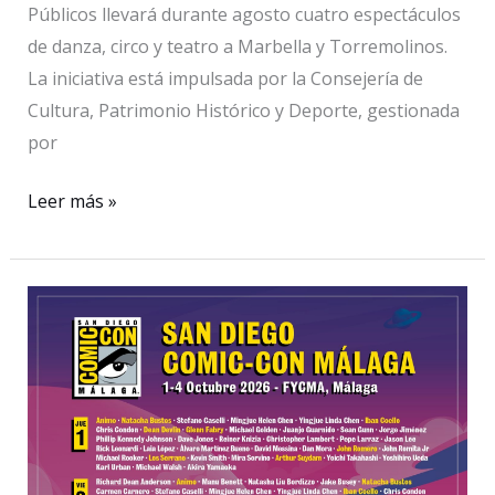
Públicos llevará durante agosto cuatro espectáculos
de danza, circo y teatro a Marbella y Torremolinos.
La iniciativa está impulsada por la Consejería de
Cultura, Patrimonio Histórico y Deporte, gestionada
por
La
Leer más »
Red
Andaluza
de
Teatros
Públicos
lleva
danza,
circo
y