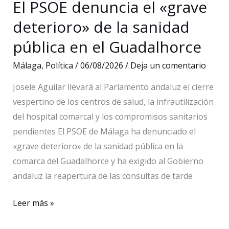
El PSOE denuncia el «grave
países
deterioro» de la sanidad
en
el
pública en el Guadalhorce
Centre
Málaga
,
Política
/
06/08/2026
/
Deja un comentario
Pompidou
Josele Aguilar llevará al Parlamento andaluz el cierre
vespertino de los centros de salud, la infrautilización
del hospital comarcal y los compromisos sanitarios
pendientes El PSOE de Málaga ha denunciado el
«grave deterioro» de la sanidad pública en la
comarca del Guadalhorce y ha exigido al Gobierno
andaluz la reapertura de las consultas de tarde
El
Leer más »
PSOE