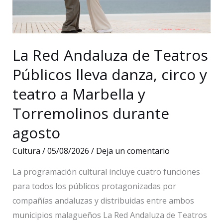
Católicos
en
la
Cabalgata
La Red Andaluza de Teatros
Histórica
Públicos lleva danza, circo y
de
teatro a Marbella y
Málaga
2026
Torremolinos durante
agosto
Cultura
/
05/08/2026
/
Deja un comentario
La programación cultural incluye cuatro funciones
para todos los públicos protagonizadas por
compañías andaluzas y distribuidas entre ambos
municipios malagueños La Red Andaluza de Teatros