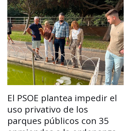
en
Málaga
hasta
las
97.504
personas
y
la
afiliación
roza
los
790.000
El PSOE plantea impedir el
ocupados
uso privativo de los
parques públicos con 35