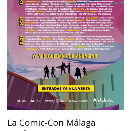
teatro
a
Marbella
y
Torremolinos
durante
agosto
La Comic-Con Málaga