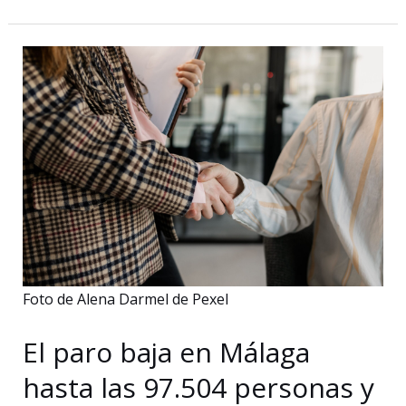
Comic-
Con
Málaga
confirma
a
Taz
Skylar,
el
reparto
de
‘Los
Serrano’
Foto de Alena Darmel de Pexel
y
John
El paro baja en Málaga
Romero
hasta las 97.504 personas y
para