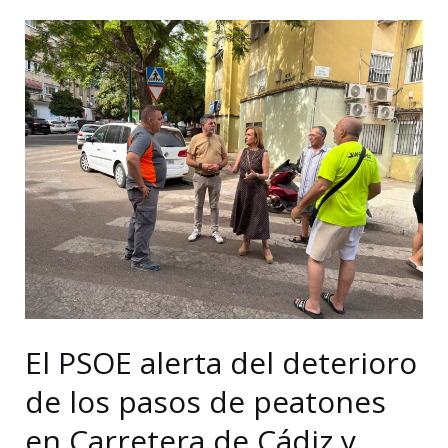
denuncia
un
sobrecoste
de
850.000
euros
y
nuevos
retrasos
en
las
obras
del
El PSOE alerta del deterioro
paseo
de los pasos de peatones
de
en Carretera de Cádiz y
Pedregalejo