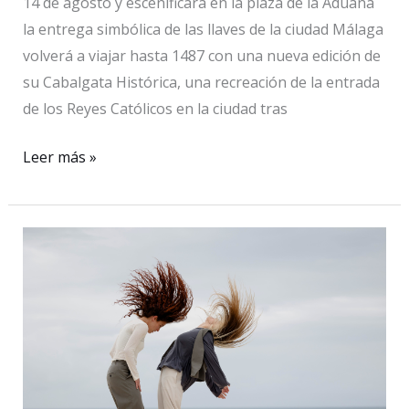
14 de agosto y escenificará en la plaza de la Aduana
la entrega simbólica de las llaves de la ciudad Málaga
volverá a viajar hasta 1487 con una nueva edición de
su Cabalgata Histórica, una recreación de la entrada
de los Reyes Católicos en la ciudad tras
Más
Leer más »
de
200
figurantes
recrearán
la
entrada
de
los
Reyes