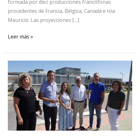
formada por diez producciones francófonas
procedentes de Francia, Bélgica, Canadá e Isla
Mauricio. Las proyecciones […]
El
Leer más »
Festival
de
Cine
Francés
de
Málaga
reúne
diez
cortometrajes
de
cuatro