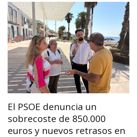
impedir
el
uso
privativo
de
los
parques
públicos
con
35
enmiendas
a
El PSOE denuncia un
la
sobrecoste de 850.000
ordenanza
euros y nuevos retrasos en
verde