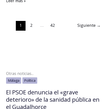
Maribel
Leer más »
Verdú
recibirá
el
1
2
…
42
Siguiente
→
Premio
Mujer
de
Cine
2026
por
su
Otras noticias...
trayectoria
Málaga
Política
y
El PSOE denuncia el «grave
la
deterioro» de la sanidad pública en
libertad
el Guadalhorce
de