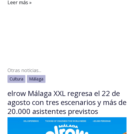
El
Leer más »
PSOE
exige
a
Moreno
Bonilla
«trabajo
y
Otras noticias...
celeridad»
Cultura
Málaga
para
solucionar
elrow Málaga XXL regresa el 22 de
la
agosto con tres escenarios y más de
falta
20.000 asistentes previstos
de
actividades
extraescolares