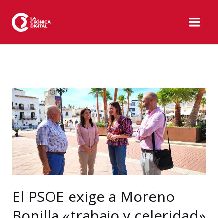
Ir
al
contenido
El PSOE exige a Moreno
Bonilla «trabajo y celeridad»