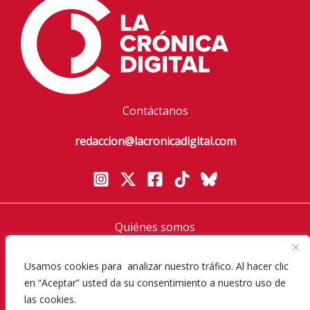
Contáctanos
redaccion@lacronicadigital.com
Quiénes somos
Política de privacidad
Aviso Legal
Usamos cookies para analizar nuestro tráfico. Al hacer clic
en “Aceptar” usted da su consentimiento a nuestro uso de
Política de cookies
las cookies.
Diversos Magazine