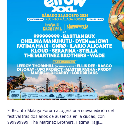
en
la
educación
pública
malagueña
El Recinto Málaga Forum acogerá una nueva edición del
festival tras dos años de ausencia en la ciudad, con
999999999, The Martinez Brothers, Fatima Hajji,…