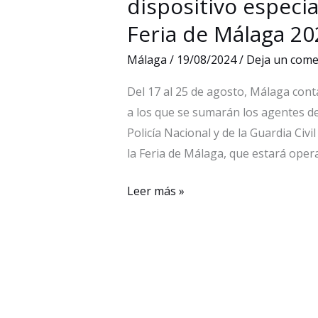
dispositivo especia
Feria de Málaga 20
Málaga
/
19/08/2024
/
Deja un come
Del 17 al 25 de agosto, Málaga cont
a los que se sumarán los agentes de 
Policía Nacional y de la Guardia Civ
la Feria de Málaga, que estará opera
Un
Leer más »
total
de
2.071
agentes
de
Policía