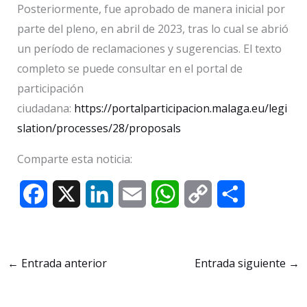
Posteriormente, fue aprobado de manera inicial por
parte del pleno, en abril de 2023, tras lo cual se abrió
un período de reclamaciones y sugerencias. El texto
completo se puede consultar en el portal de
participación
ciudadana:
https://portalparticipacion.malaga.eu/legi
slation/processes/28/proposals
Comparte esta noticia:
F
X
L
E
W
C
C
a
i
m
h
o
o
c
n
a
a
p
m
←
Entrada anterior
Entrada siguiente
→
e
k
i
t
y
p
b
e
l
s
L
a