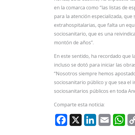
en la comarca como “las listas de e
para la atención especializada, que
extrahospitalarias, que falta un equ
sociosanitario, que es una reivindi
montón de años”.
En este sentido, ha recordado que l
incluso se dotó para iniciar las ob
“Nosotros siempre hemos apostado
sociosanitario público y que sea el i
sociosanitarios públicos en toda And
Comparte esta noticia:
F
X
L
E
W
a
i
m
h