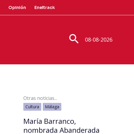
Opinión
Eneltrack
Buscar
08-08-2026
Otras noticias...
Cultura
Málaga
María Barranco,
nombrada Abanderada