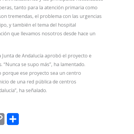
speras, tanto para la atención primaria como
 son tremendas, el problema con las urgencias
ipo, y también el tema del hospital
cación que llevamos nosotros desde hace un
a Junta de Andalucía aprobó el proyecto e
ras. “Nunca se supo más”, ha lamentado.
 porque ese proyecto sea un centro
nicio de una red pública de centros
alucía”, ha señalado.
C
C
o
o