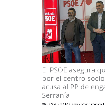
El PSOE asegura qu
por el centro soci
acusa al PP de enga
Serranía
08/02/2024
/
Málaga
/ Por
Crónica D