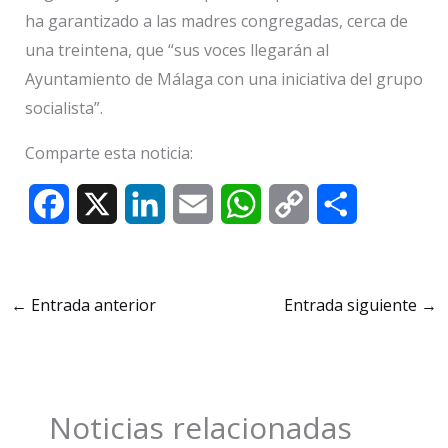
ha garantizado a las madres congregadas, cerca de
una treintena, que “sus voces llegarán al
Ayuntamiento de Málaga con una iniciativa del grupo
socialista”.
Comparte esta noticia:
F
X
L
E
W
C
C
a
i
m
h
o
o
c
n
a
a
p
m
←
Entrada anterior
Entrada siguiente
→
e
k
i
t
y
p
b
e
l
s
L
a
o
d
A
i
r
Noticias relacionadas
o
I
p
n
t