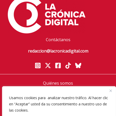
Contáctanos
redaccion@lacronicadigital.com
Quiénes somos
Política de privacidad
Aviso Legal
Usamos cookies para analizar nuestro tráfico. Al hacer clic
en “Aceptar” usted da su consentimiento a nuestro uso de
Política de cookies
las cookies.
Diversos Magazine