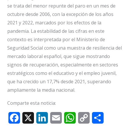
se trata del menor repunte del paro en un mes de
octubre desde 2006, con la excepción de los años
2021 y 2022, marcados por los efectos de la
pandemia. La estabilidad de las cifras en este
contexto es interpretada por el Ministerio de
Seguridad Social como una muestra de resiliencia del
mercado laboral español, que sigue mostrando
signos de recuperación, especialmente en sectores
estratégicos como el educativo y el empleo juvenil,
que ha crecido un 17,7% desde 2021, superando
ampliamente la media nacional.
Comparte esta noticia:
F
X
L
E
W
C
C
a
i
m
h
o
o