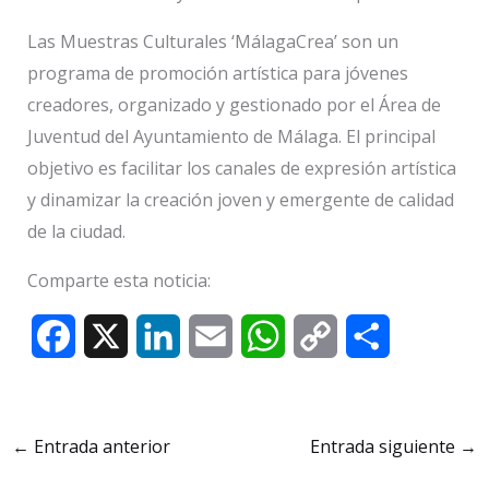
Las Muestras Culturales ‘MálagaCrea’ son un
programa de promoción artística para jóvenes
creadores, organizado y gestionado por el Área de
Juventud del Ayuntamiento de Málaga. El principal
objetivo es facilitar los canales de expresión artística
y dinamizar la creación joven y emergente de calidad
de la ciudad.
Comparte esta noticia:
F
X
L
E
W
C
C
a
i
m
h
o
o
c
n
a
a
p
m
←
Entrada anterior
Entrada siguiente
→
e
k
i
t
y
p