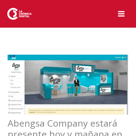
Ir
al
contenido
Abengsa Company estará
presente hoy y mañana en