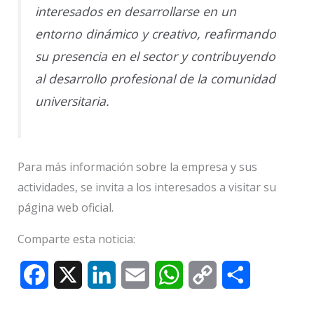
interesados en desarrollarse en un
entorno dinámico y creativo, reafirmando
su presencia en el sector y contribuyendo
al desarrollo profesional de la comunidad
universitaria.
Para más información sobre la empresa y sus
actividades, se invita a los interesados a visitar su
página web oficial.
Comparte esta noticia:
F
X
L
E
W
C
C
a
i
m
h
o
o