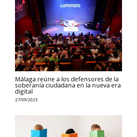
k
n
p
k
i
r
Málaga reúne a los defensores de la
soberanía ciudadana en la nueva era
digital
27/09/2023