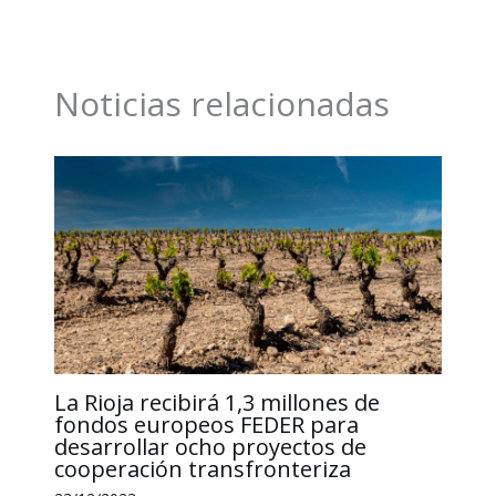
b
e
l
s
L
a
o
d
A
i
r
Noticias relacionadas
o
I
p
n
t
k
n
p
k
i
r
La Rioja recibirá 1,3 millones de
fondos europeos FEDER para
desarrollar ocho proyectos de
cooperación transfronteriza