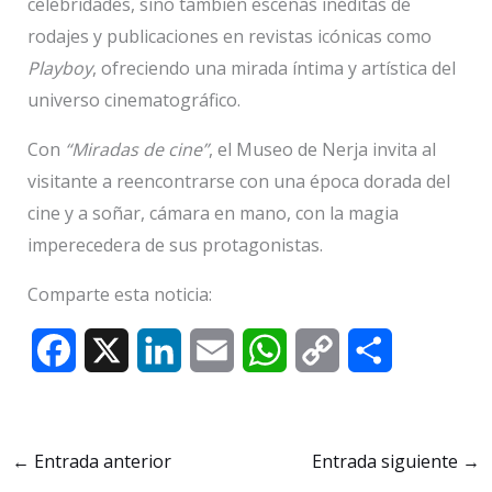
celebridades, sino también escenas inéditas de
rodajes y publicaciones en revistas icónicas como
Playboy
, ofreciendo una mirada íntima y artística del
universo cinematográfico.
Con
“Miradas de cine”
, el Museo de Nerja invita al
visitante a reencontrarse con una época dorada del
cine y a soñar, cámara en mano, con la magia
imperecedera de sus protagonistas.
Comparte esta noticia:
F
X
L
E
W
C
C
a
i
m
h
o
o
c
n
a
a
p
m
←
Entrada anterior
Entrada siguiente
→
e
k
i
t
y
p