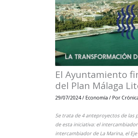
El Ayuntamiento fi
del Plan Málaga Lit
29/07/2024
/
Economía
/ Por
Crónica
Se trata de 4 anteproyectos de las p
de esta iniciativa: el intercambiador
intercambiador de La Marina, el Eje 