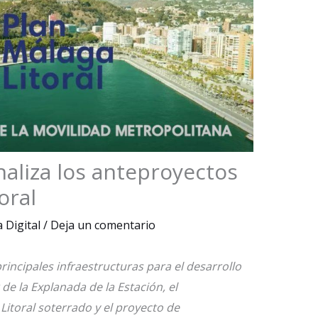
naliza los anteproyectos
oral
 Digital
/
Deja un comentario
rincipales infraestructuras para el desarrollo
 de la Explanada de la Estación, el
Litoral soterrado y el proyecto de