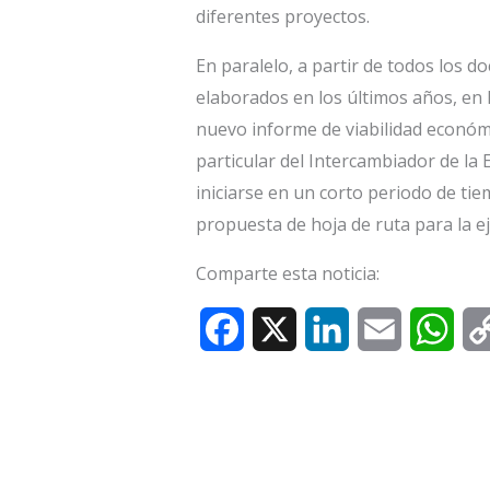
diferentes proyectos.
En paralelo, a partir de todos los 
elaborados en los últimos años, en
nuevo informe de viabilidad económi
particular del Intercambiador de la
iniciarse en un corto periodo de ti
propuesta de hoja de ruta para la ej
Comparte esta noticia:
F
X
L
E
W
a
i
m
h
c
n
a
a
e
k
i
t