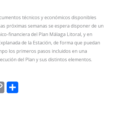
documentos técnicos y económicos disponibles
 las próximas semanas se espera disponer de un
co-financiera del Plan Málaga Litoral, y en
 Explanada de la Estación, de forma que puedan
empo los primeros pasos incluidos en una
ecución del Plan y sus distintos elementos.
C
C
o
o
p
m
y
p