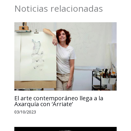
o
d
A
i
r
Noticias relacionadas
o
I
p
n
t
k
n
p
k
i
r
El arte contemporáneo llega a la
Axarquía con ‘Arriate’
03/10/2023