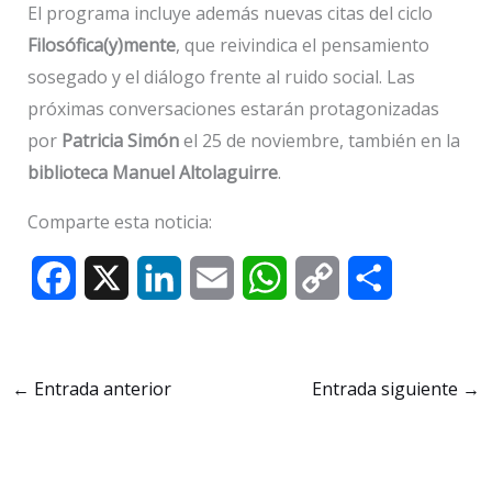
El programa incluye además nuevas citas del ciclo
Filosófica(y)mente
, que reivindica el pensamiento
sosegado y el diálogo frente al ruido social. Las
próximas conversaciones estarán protagonizadas
por
Patricia Simón
el 25 de noviembre, también en la
biblioteca Manuel Altolaguirre
.
Comparte esta noticia:
F
X
L
E
W
C
C
a
i
m
h
o
o
c
n
a
a
p
m
←
Entrada anterior
Entrada siguiente
→
e
k
i
t
y
p
b
e
l
s
L
a