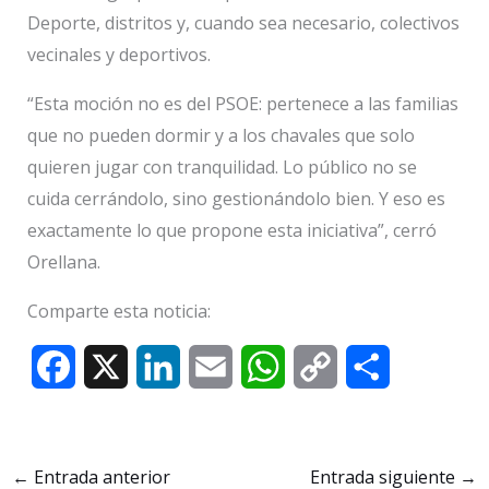
Deporte, distritos y, cuando sea necesario, colectivos
vecinales y deportivos.
“Esta moción no es del PSOE: pertenece a las familias
que no pueden dormir y a los chavales que solo
quieren jugar con tranquilidad. Lo público no se
cuida cerrándolo, sino gestionándolo bien. Y eso es
exactamente lo que propone esta iniciativa”, cerró
Orellana.
Comparte esta noticia:
F
X
L
E
W
C
C
a
i
m
h
o
o
c
n
a
a
p
m
←
Entrada anterior
Entrada siguiente
→