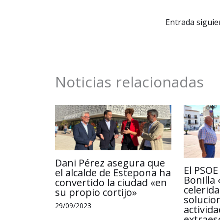
b
e
l
s
Entrada sigui
o
d
A
o
I
p
k
n
p
Noticias relacionadas
Dani Pérez asegura que
El PSOE
el alcalde de Estepona ha
Bonilla 
convertido la ciudad «en
celerid
su propio cortijo»
solucion
29/09/2023
activid
extraes