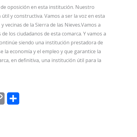
de oposición en esta institución. Nuestro
til y constructiva. Vamos a ser la voz en esta
 vecinas de la Sierra de las Nieves.Vamos a
s de los ciudadanos de esta comarca. Y vamos a
ntinúe siendo una institución prestadora de
se la economía y el empleo y que garantice la
ca, en definitiva, una institución útil para la
C
C
o
o
p
m
y
p