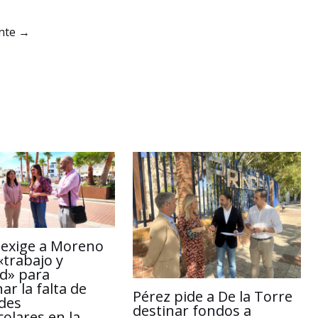
L
a
ente
→
i
r
n
t
k
i
r
 exige a Moreno
«trabajo y
ad» para
ar la falta de
Pérez pide a De la Torre
ades
destinar fondos a
colares en la