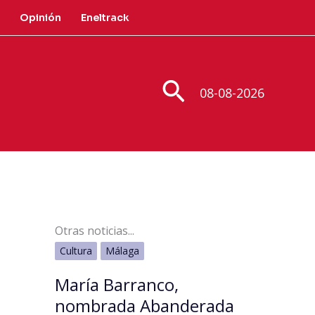
Opinión
Eneltrack
Buscar
08-08-2026
Otras noticias...
Cultura
Málaga
María Barranco,
nombrada Abanderada