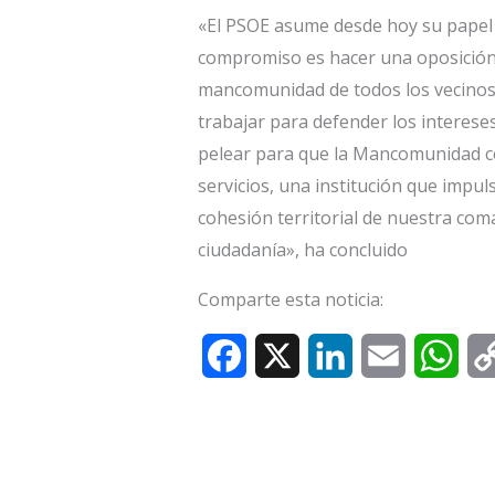
«El PSOE asume desde hoy su papel 
compromiso es hacer una oposición ú
mancomunidad de todos los vecinos y
trabajar para defender los interese
pelear para que la Mancomunidad co
servicios, una institución que impul
cohesión territorial de nuestra comar
ciudadanía», ha concluido
Comparte esta noticia:
F
X
L
E
W
a
i
m
h
c
n
a
a
e
k
i
t