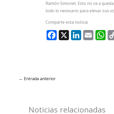
Ramón Simonet. Esto no va a quedar 
todo lo necesario para elevar sus v
Comparte esta noticia:
F
X
L
E
W
a
i
m
h
c
n
a
a
e
k
i
t
b
e
l
s
←
Entrada anterior
o
d
A
o
I
p
k
n
p
Noticias relacionadas