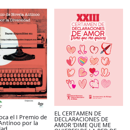
r
EL CERTAMEN DE
oca el I Premio de
DECLARACIONES DE
Antínoo por la
AMOR ‘DIME QUE ME
dad