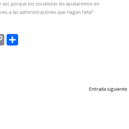
así, porque los socialistas les ayudaremos en
oces a las administraciones que hagan falta”.
C
C
o
o
p
m
y
p
L
a
Entrada siguiente
i
r
n
t
k
i