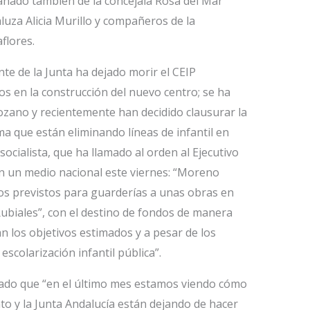
pañado también de la concejala Rosa del Mar
luza Alicia Murillo y compañeros de la
flores.
te de la Junta ha dejado morir el CEIP
os en la construcción del nuevo centro; se ha
zano y recientemente han decidido clausurar la
uma que están eliminando líneas de infantil en
socialista, que ha llamado al orden al Ejecutivo
en un medio nacional este viernes: “Moreno
ros previstos para guarderías a unas obras en
Rubiales”, con el destino de fondos de manera
n los objetivos estimados y a pesar de los
escolarización infantil pública”.
esado que “en el último mes estamos viendo cómo
to y la Junta Andalucía están dejando de hacer