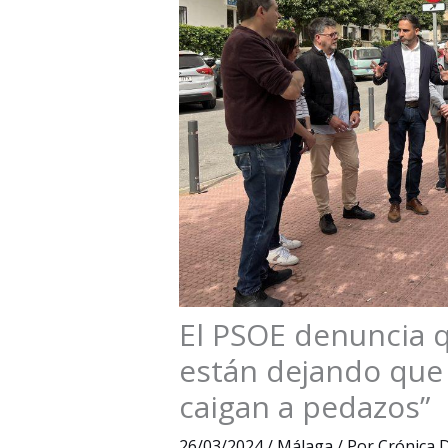
El PSOE denuncia 
están dejando que 
caigan a pedazos”
26/03/2024
/
Málaga
/ Por
Crónica D