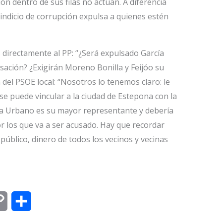
n dentro de sus filas no actúan. A diferencia
indicio de corrupción expulsa a quienes estén
directamente al PP: “¿Será expulsado García
ación? ¿Exigirán Moreno Bonilla y Feijóo su
a del PSOE local: “Nosotros lo tenemos claro: le
se puede vincular a la ciudad de Estepona con la
ía Urbano es su mayor representante y debería
or los que va a ser acusado. Hay que recordar
público, dinero de todos los vecinos y vecinas
C
C
o
o