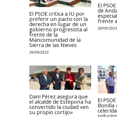
El PSOE 
de Anda
El PSOE critica a IU por
especia
preferir un pacto con la
frente a
derecha en lugar de un
26/09/2023
gobierno progresista al
frente de la
Mancomunidad de la
Sierra de las Nieves
26/09/2023
Dani Pérez asegura que
El PSOE
el alcalde de Estepona ha
Bonilla 
convertido la ciudad «en
celerid
su propio cortijo»
solucion