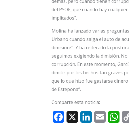
demás, pero cuando tienen corrupció
del PSOE, que cuando hay cualquier 
implicados”.
Molina ha lanzado varias preguntas 
Urbano cuando salga el auto de acus
dimisión?”. Y ha reiterado la postur
seguimos exigiendo la dimisión. No 
corrupción. En este momento, Garc
dimitir por los hechos tan graves p
que lo que hizo fue gastarse dinero 
de Estepona”.
Comparte esta noticia:
F
X
L
E
W
a
i
m
h