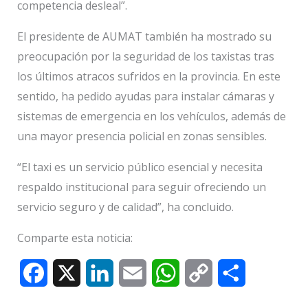
competencia desleal”.
El presidente de AUMAT también ha mostrado su
preocupación por la seguridad de los taxistas tras
los últimos atracos sufridos en la provincia. En este
sentido, ha pedido ayudas para instalar cámaras y
sistemas de emergencia en los vehículos, además de
una mayor presencia policial en zonas sensibles.
“El taxi es un servicio público esencial y necesita
respaldo institucional para seguir ofreciendo un
servicio seguro y de calidad”, ha concluido.
Comparte esta noticia:
F
X
L
E
W
C
C
a
i
m
h
o
o