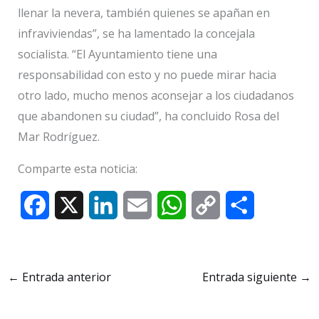
llenar la nevera, también quienes se apañan en
infraviviendas”, se ha lamentado la concejala
socialista. “El Ayuntamiento tiene una
responsabilidad con esto y no puede mirar hacia
otro lado, mucho menos aconsejar a los ciudadanos
que abandonen su ciudad”, ha concluido Rosa del
Mar Rodríguez.
Comparte esta noticia:
F
X
L
E
W
C
C
a
i
m
h
o
o
c
n
a
a
p
m
←
Entrada anterior
Entrada siguiente
→
e
k
i
t
y
p