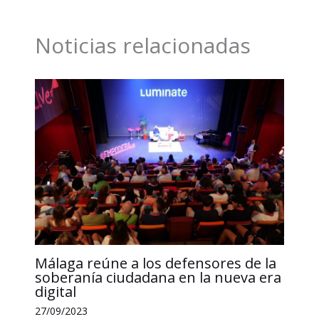
b
e
l
s
L
a
o
d
A
i
r
Noticias relacionadas
o
I
p
n
t
k
n
p
k
i
r
Málaga reúne a los defensores de la
soberanía ciudadana en la nueva era
digital
27/09/2023