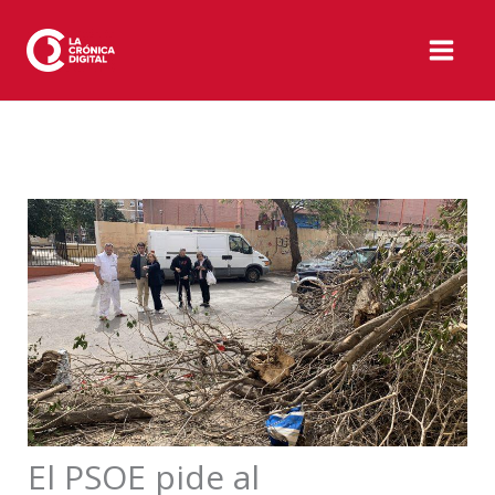
Ir
al
contenido
El PSOE pide al