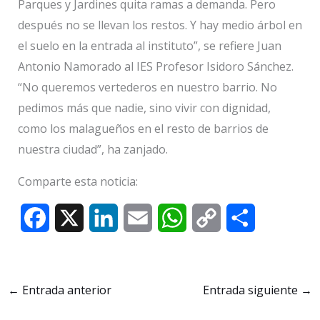
Parques y Jardines quita ramas a demanda. Pero
después no se llevan los restos. Y hay medio árbol en
el suelo en la entrada al instituto”, se refiere Juan
Antonio Namorado al IES Profesor Isidoro Sánchez.
“No queremos vertederos en nuestro barrio. No
pedimos más que nadie, sino vivir con dignidad,
como los malagueños en el resto de barrios de
nuestra ciudad”, ha zanjado.
Comparte esta noticia:
F
X
L
E
W
C
C
a
i
m
h
o
o
c
n
a
a
p
m
←
Entrada anterior
Entrada siguiente
→
e
k
i
t
y
p