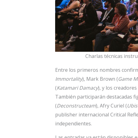
Charlas técnicas instr
Entre los primeros nombres confir
Immortality
), Mark Brown (
Game Mak
(
Katamari Damacy
), y los creadore
También participarán destacadas fi
(
Deconstructeam
), Afry Curiel (
Ubis
publisher internacional Critical Ref
independientes.
Las entradas ya están disponibles en