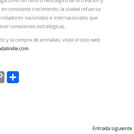
ga como un centro neurálgico de la creación y
a en constante crecimiento, la ciudad refuerza
rolladores nacionales e internacionales que
ecer conexiones estratégicas.
 y la compra de entradas, visite el sitio web
dalindie.com
.
C
C
o
o
p
m
y
p
L
a
Entrada siguiente