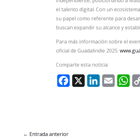
independiente, posicionando a Mála
el talento digital. Con un ecosistem
su papel como referente para desar
buscan expandir su alcance y establ
Para más información sobre el evento
oficial de Guadalindie 2025:
www.gua
Comparte esta noticia:
F
X
L
E
W
a
i
m
h
c
n
a
a
e
k
i
t
b
e
l
s
←
Entrada anterior