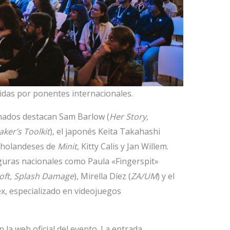
uidas por ponentes internacionales.
mados destacan Sam Barlow (
Her Story,
er’s Toolkit
), el japonés Keita Takahashi
s holandeses de
Minit
, Kitty Calis y Jan Willem.
guras nacionales como Paula «Fingerspit»
oft, Splash Damage
), Mirella Díez (
ZA/UM
) y el
lex, especializado en videojuegos
 la web oficial del evento. La entrada