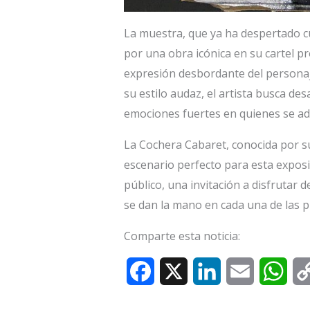
La muestra, que ya ha despertado cu
por una obra icónica en su cartel pr
expresión desbordante del personaje
su estilo audaz, el artista busca de
emociones fuertes en quienes se ade
La Cochera Cabaret, conocida por su
escenario perfecto para esta exposic
público, una invitación a disfrutar d
se dan la mano en cada una de las p
Comparte esta noticia:
F
X
L
E
W
a
i
m
h