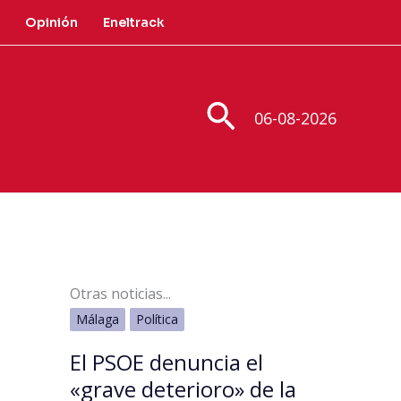
Opinión
Eneltrack
Buscar
06-08-2026
Otras noticias...
Málaga
Política
El PSOE denuncia el
«grave deterioro» de la