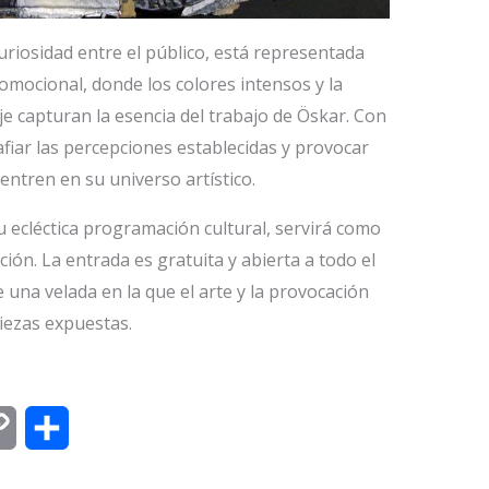
riosidad entre el público, está representada
omocional, donde los colores intensos y la
 capturan la esencia del trabajo de Öskar. Con
safiar las percepciones establecidas y provocar
ntren en su universo artístico.
 ecléctica programación cultural, servirá como
ión. La entrada es gratuita y abierta a todo el
e una velada en la que el arte y la provocación
iezas expuestas.
C
C
o
o