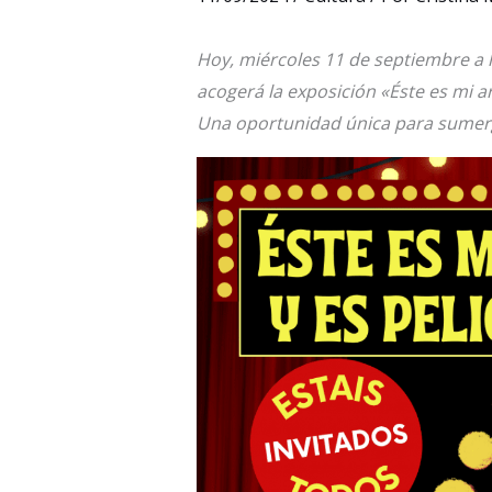
Hoy, miércoles 11 de septiembre a 
acogerá la exposición «Éste es mi art
Una oportunidad única para sumergi