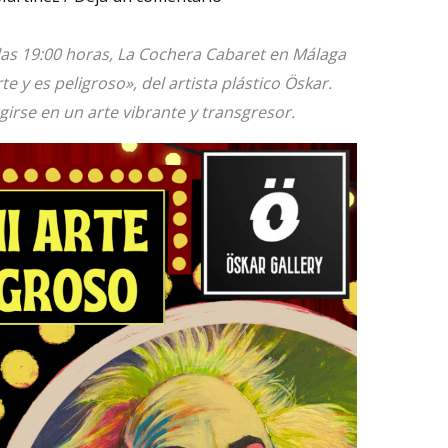
las 19:00 horas, La Cochera Cabaret en Málaga
e y es peligroso», del artista plástico Öskar.
rse en un arte vibrante y transgresor.