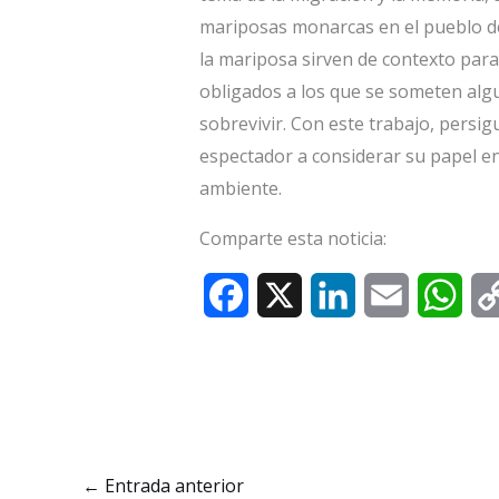
mariposas monarcas en el pueblo de
la mariposa sirven de contexto par
obligados a los que se someten algu
sobrevivir. Con este trabajo, persigu
espectador a considerar su papel en
ambiente.
Comparte esta noticia:
F
X
L
E
W
a
i
m
h
c
n
a
a
e
k
i
t
b
e
l
s
←
Entrada anterior