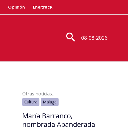
Opinión
Eneltrack
Buscar
08-08-2026
Otras noticias...
Cultura
Málaga
María Barranco,
nombrada Abanderada