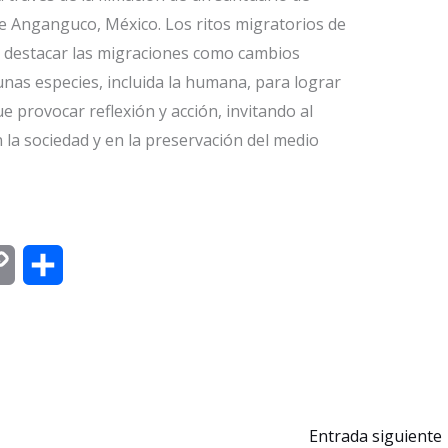
 Anganguco, México. Los ritos migratorios de
a destacar las migraciones como cambios
nas especies, incluida la humana, para lograr
e provocar reflexión y acción, invitando al
 la sociedad y en la preservación del medio
C
C
o
o
p
m
y
p
L
a
Entrada siguiente