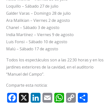
Loquillo – Sábado 27 de julio
Galder Varas – Domingo 28 de julio
Ara Malikian – Viernes 2 de agosto
Chanel – Sábado 3 de agosto
India Martínez – Viernes 9 de agosto
Luis Fonsi – Sábado 10 de agosto
Malú – Sábado 17 de agosto
Todos los espectáculos son a las 22:30 horas y en los
jardines exteriores de la cavidad, en el auditorio
“Manuel del Campo”.
Comparte esta noticia:
F
X
L
E
W
C
C
a
i
m
h
o
o