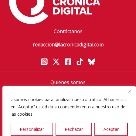
Contáctanos
redaccion@lacronicadigital.com
Quiénes somos
Política de privacidad
Usamos cookies para analizar nuestro tráfico. Al hacer clic
Aviso Legal
en “Aceptar” usted da su consentimiento a nuestro uso de
Política de cookies
las cookies.
Diversos Magazine
Personalizar
Rechazar
Aceptar
Copyright © 2026 La Crónica Digital