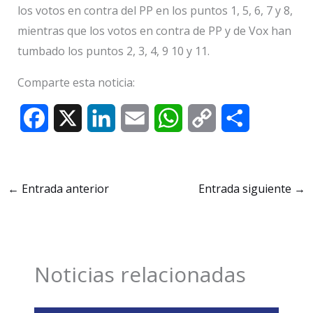
los votos en contra del PP en los puntos 1, 5, 6, 7 y 8,
mientras que los votos en contra de PP y de Vox han
tumbado los puntos 2, 3, 4, 9 10 y 11.
Comparte esta noticia:
F
X
L
E
W
C
C
a
i
m
h
o
o
c
n
a
a
p
m
←
Entrada anterior
Entrada siguiente
→
e
k
i
t
y
p
b
e
l
s
L
a
o
d
A
i
r
Noticias relacionadas
o
I
p
n
t