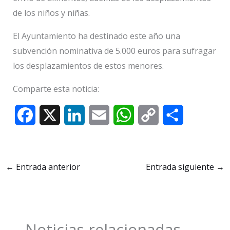
de los niños y niñas.
El Ayuntamiento ha destinado este año una
subvención nominativa de 5.000 euros para sufragar
los desplazamientos de estos menores.
Comparte esta noticia:
F
X
L
E
W
C
C
a
i
m
h
o
o
c
n
a
a
p
m
←
Entrada anterior
Entrada siguiente
→
e
k
i
t
y
p
b
e
l
s
L
a
o
d
A
i
r
Noticias relacionadas