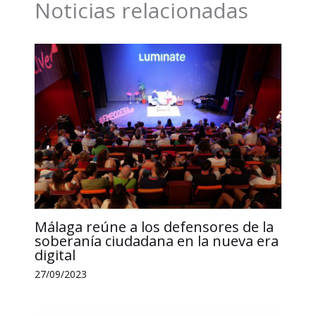
Noticias relacionadas
o
I
p
n
t
k
n
p
k
i
r
Málaga reúne a los defensores de la
soberanía ciudadana en la nueva era
digital
27/09/2023