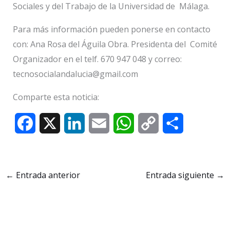
Sociales y del Trabajo de la Universidad de Málaga.
Para más información pueden ponerse en contacto
con: Ana Rosa del Águila Obra. Presidenta del Comité
Organizador en el telf. 670 947 048 y correo:
tecnosocialandalucia@gmail.com
Comparte esta noticia:
F
X
L
E
W
C
C
a
i
m
h
o
o
c
n
a
a
p
m
←
Entrada anterior
Entrada siguiente
→
e
k
i
t
y
p
b
e
l
s
L
a
o
d
A
i
r