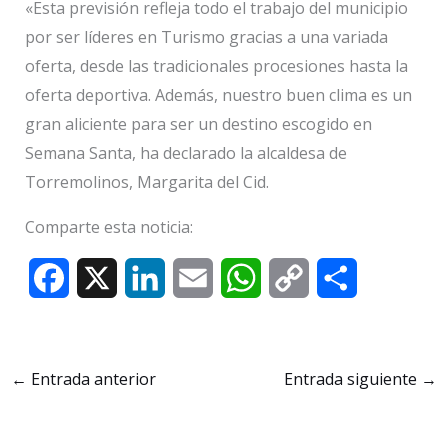
«Esta previsión refleja todo el trabajo del municipio
por ser líderes en Turismo gracias a una variada
oferta, desde las tradicionales procesiones hasta la
oferta deportiva. Además, nuestro buen clima es un
gran aliciente para ser un destino escogido en
Semana Santa, ha declarado la alcaldesa de
Torremolinos, Margarita del Cid.
Comparte esta noticia:
F
X
L
E
W
C
C
a
i
m
h
o
o
c
n
a
a
p
m
←
Entrada anterior
Entrada siguiente
→
e
k
i
t
y
p
b
e
l
s
L
a