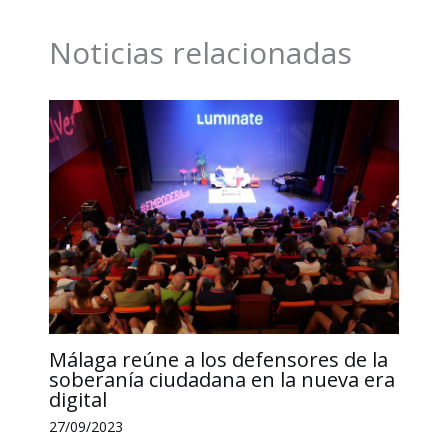
o
d
A
i
r
Noticias relacionadas
o
I
p
n
t
k
n
p
k
i
r
Málaga reúne a los defensores de la
soberanía ciudadana en la nueva era
digital
27/09/2023