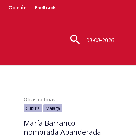
Opinión
Eneltrack
Buscar
08-08-2026
Otras noticias...
Cultura
Málaga
María Barranco,
nombrada Abanderada