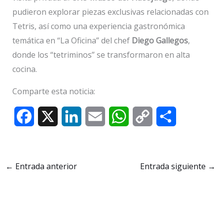
pudieron explorar piezas exclusivas relacionadas con
Tetris, así como una experiencia gastronómica
temática en “La Oficina” del chef
Diego Gallegos
,
donde los “tetriminos” se transformaron en alta
cocina.
Comparte esta noticia:
F
X
L
E
W
C
C
a
i
m
h
o
o
c
n
a
a
p
m
←
Entrada anterior
Entrada siguiente
→
e
k
i
t
y
p
b
e
l
s
L
a
o
d
A
i
r