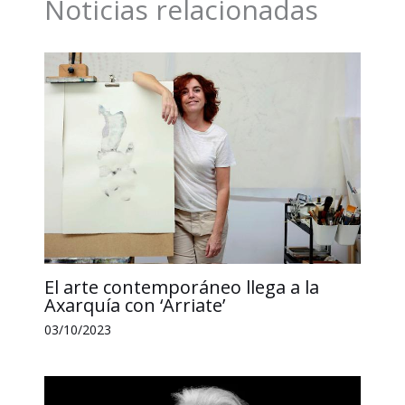
Noticias relacionadas
o
I
p
n
t
k
n
p
k
i
r
El arte contemporáneo llega a la
Axarquía con ‘Arriate’
03/10/2023