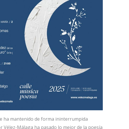
 se ha mantenido de forma ininterrumpida
por Vélez-Málaga ha pasado lo mejor de la poesía