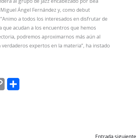
derá al grupo de jazz encabezado por Bea
e Miguel Ángel Fernández y, como debut
 “Animo a todos los interesados en disfrutar de
 a que acudan a los encuentros que hemos
ectoria, podremos aproximarnos más aún al
 verdaderos expertos en la materia”, ha instado
C
C
o
o
p
m
y
p
L
a
Entrada siguiente