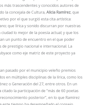
los más trascendentes y conocidos autores de
do la concejala de Cultura,
Alicia Ramírez
, que
tivo por el que surgió esta cita artística:
ano; que lírica y sonido discurran por nuestras
la ciudad lo mejor de la poesía actual; y que los
ngan un punto de encuentro en el que poder
 de prestigio nacional e internacional. La
ubyace como eje matriz de este proyecto ya
an pasado por el municipio veleño premios
os en múltiples disciplinas de la lírica, como los
nez o Generación del 27, entre otros. En un
a citado la participación de “más de 60 poetas
y reconocimiento posterior”, en lo que Ramírez
nte este tiempo ha desempeñado el consejo