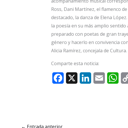
acompañamiento musical correspon
Ross, Dani Martínez, el flamenco d
destacado, la danza de Elena López.
la poesía en su más amplio sentido
preparado con poetas de gran tray
género y hacerlo en convivencia con
Alicia Ramírez, concejala de Cultura.
Comparte esta noticia:
F
X
L
E
W
a
i
m
h
c
n
a
a
e
k
i
t
b
e
l
s
←
Entrada anterior