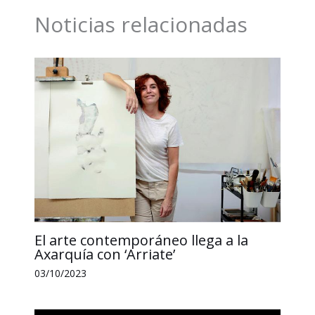
o
d
A
i
r
Noticias relacionadas
o
I
p
n
t
k
n
p
k
i
r
El arte contemporáneo llega a la
Axarquía con ‘Arriate’
03/10/2023