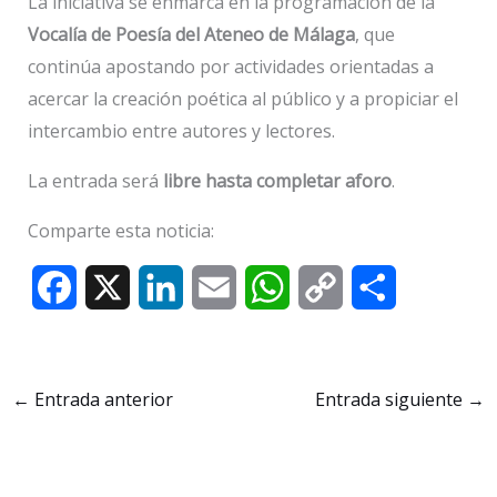
La iniciativa se enmarca en la programación de la
Vocalía de Poesía del Ateneo de Málaga
, que
continúa apostando por actividades orientadas a
acercar la creación poética al público y a propiciar el
intercambio entre autores y lectores.
La entrada será
libre hasta completar aforo
.
Comparte esta noticia:
F
X
L
E
W
C
C
a
i
m
h
o
o
c
n
a
a
p
m
←
Entrada anterior
Entrada siguiente
→
e
k
i
t
y
p
b
e
l
s
L
a