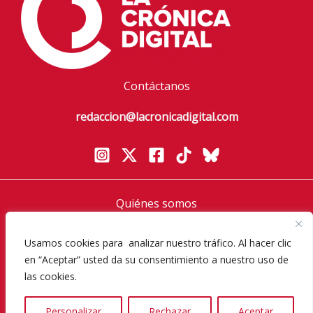
Contáctanos
redaccion@lacronicadigital.com
Quiénes somos
Política de privacidad
Aviso Legal
Usamos cookies para analizar nuestro tráfico. Al hacer clic
en “Aceptar” usted da su consentimiento a nuestro uso de
Política de cookies
las cookies.
Diversos Magazine
Personalizar
Rechazar
Aceptar
Copyright © 2026 La Crónica Digital