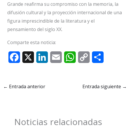
Grande reafirma su compromiso con la memoria, la
difusión cultural y la proyección internacional de una
figura imprescindible de la literatura y el
pensamiento del siglo XX.
Comparte esta noticia:
F
X
L
E
W
C
C
a
i
m
h
o
o
c
n
a
a
p
m
←
Entrada anterior
Entrada siguiente
→
e
k
i
t
y
p
b
e
l
s
L
a
o
d
A
i
r
Noticias relacionadas
o
I
p
n
t