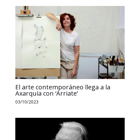
k
n
p
k
i
r
El arte contemporáneo llega a la
Axarquía con ‘Arriate’
03/10/2023