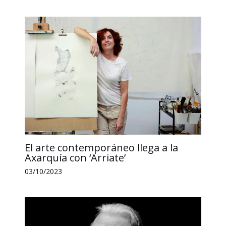
o
I
p
n
t
k
n
p
k
i
r
El arte contemporáneo llega a la
Axarquía con ‘Arriate’
03/10/2023