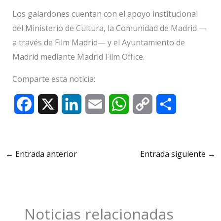
Los galardones cuentan con el apoyo institucional
del Ministerio de Cultura, la Comunidad de Madrid —
a través de Film Madrid— y el Ayuntamiento de
Madrid mediante Madrid Film Office.
Comparte esta noticia:
F
X
L
E
W
C
C
a
i
m
h
o
o
c
n
a
a
p
m
←
Entrada anterior
Entrada siguiente
→
e
k
i
t
y
p
b
e
l
s
L
a
o
d
A
i
r
Noticias relacionadas