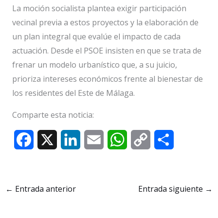
La moción socialista plantea exigir participación
vecinal previa a estos proyectos y la elaboración de
un plan integral que evalúe el impacto de cada
actuación. Desde el PSOE insisten en que se trata de
frenar un modelo urbanístico que, a su juicio,
prioriza intereses económicos frente al bienestar de
los residentes del Este de Málaga.
Comparte esta noticia:
F
X
L
E
W
C
C
a
i
m
h
o
o
c
n
a
a
p
m
←
Entrada anterior
Entrada siguiente
→
e
k
i
t
y
p
b
e
l
s
L
a