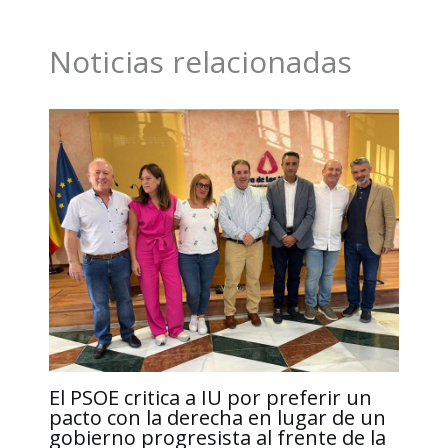
o
d
A
i
r
Noticias relacionadas
o
I
p
n
t
k
n
p
k
i
r
El PSOE critica a IU por preferir un
pacto con la derecha en lugar de un
gobierno progresista al frente de la