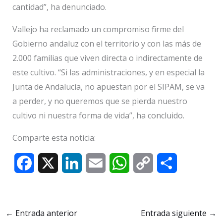
cantidad”, ha denunciado.
Vallejo ha reclamado un compromiso firme del
Gobierno andaluz con el territorio y con las más de
2.000 familias que viven directa o indirectamente de
este cultivo. “Si las administraciones, y en especial la
Junta de Andalucía, no apuestan por el SIPAM, se va
a perder, y no queremos que se pierda nuestro
cultivo ni nuestra forma de vida”, ha concluido.
Comparte esta noticia:
F
X
L
E
W
C
C
a
i
m
h
o
o
c
n
a
a
p
m
←
Entrada anterior
Entrada siguiente
→