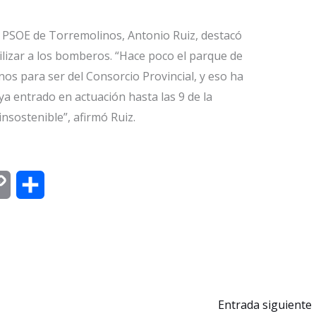
el PSOE de Torremolinos, Antonio Ruiz, destacó
ilizar a los bomberos. “Hace poco el parque de
s para ser del Consorcio Provincial, y eso ha
 entrado en actuación hasta las 9 de la
nsostenible”, afirmó Ruiz.
C
C
o
o
p
m
y
p
L
a
Entrada siguiente