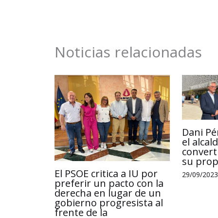
o
d
A
o
I
p
k
n
p
Noticias relacionadas
Dani Pé
el alca
convert
su propi
El PSOE critica a IU por
29/09/2023
preferir un pacto con la
derecha en lugar de un
gobierno progresista al
frente de la