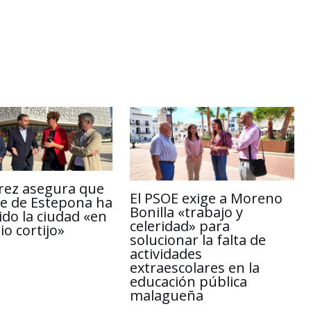
i
r
n
t
k
i
r
rez asegura que
El PSOE exige a Moreno
lde de Estepona ha
Bonilla «trabajo y
ido la ciudad «en
celeridad» para
o cortijo»
solucionar la falta de
actividades
extraescolares en la
educación pública
malagueña