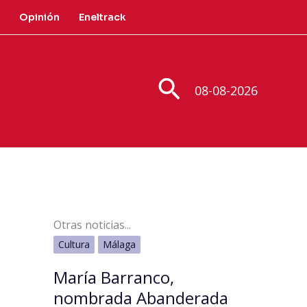
Opinión
Eneltrack
Buscar
08-08-2026
Otras noticias...
Cultura
Málaga
María Barranco,
nombrada Abanderada