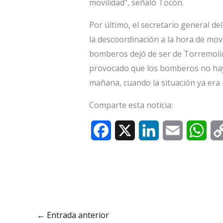
movilidad”, señaló Tocón.
Por último, el secretario general d
la descoordinación a la hora de mov
bomberos dejó de ser de Torremolino
provocado que los bomberos no haya
mañana, cuando la situación ya era i
Comparte esta noticia:
F
X
L
E
W
a
i
m
h
c
n
a
a
e
k
i
t
b
e
l
s
←
Entrada anterior