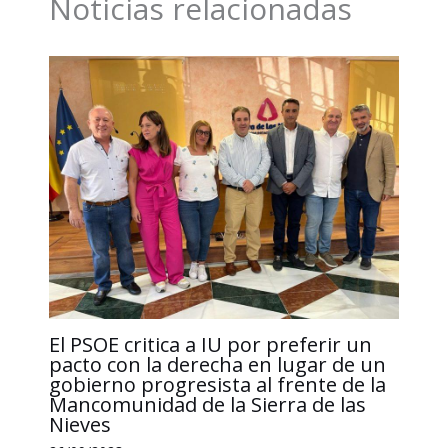
Noticias relacionadas
o
I
p
n
t
k
n
p
k
i
r
El PSOE critica a IU por preferir un
pacto con la derecha en lugar de un
gobierno progresista al frente de la
Mancomunidad de la Sierra de las
Nieves