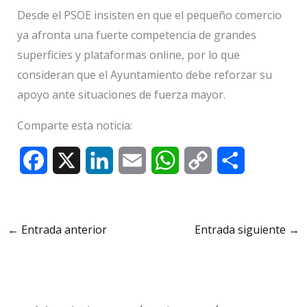
Desde el PSOE insisten en que el pequeño comercio
ya afronta una fuerte competencia de grandes
superficies y plataformas online, por lo que
consideran que el Ayuntamiento debe reforzar su
apoyo ante situaciones de fuerza mayor.
Comparte esta noticia:
F
X
L
E
W
C
C
a
i
m
h
o
o
c
n
a
a
p
m
←
Entrada anterior
Entrada siguiente
→
e
k
i
t
y
p
b
e
l
s
L
a
o
d
A
i
r