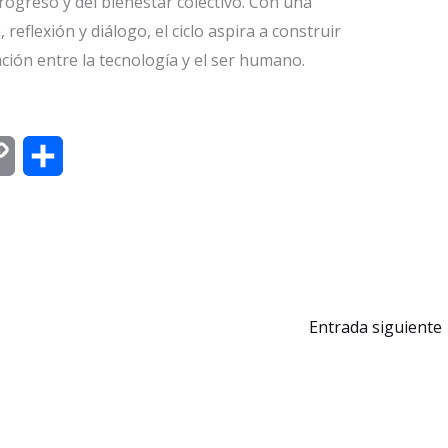
l progreso y del bienestar colectivo. Con una
eflexión y diálogo, el ciclo aspira a construir
ción entre la tecnología y el ser humano.
C
C
o
o
p
m
y
p
L
a
Entrada siguiente
i
r
n
t
k
i