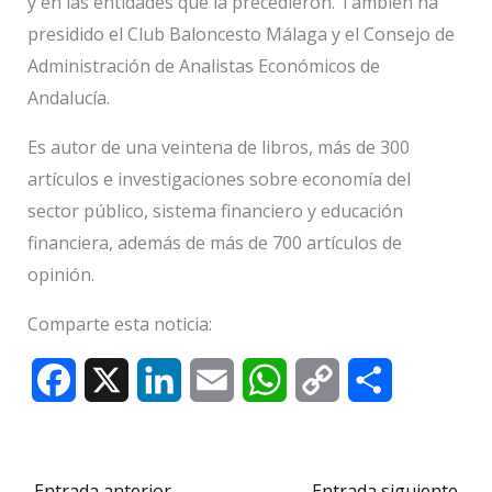
y en las entidades que la precedieron. También ha
presidido el Club Baloncesto Málaga y el Consejo de
Administración de Analistas Económicos de
Andalucía.
Es autor de una veintena de libros, más de 300
artículos e investigaciones sobre economía del
sector público, sistema financiero y educación
financiera, además de más de 700 artículos de
opinión.
Comparte esta noticia:
F
X
L
E
W
C
C
a
i
m
h
o
o
c
n
a
a
p
m
←
Entrada anterior
Entrada siguiente
→