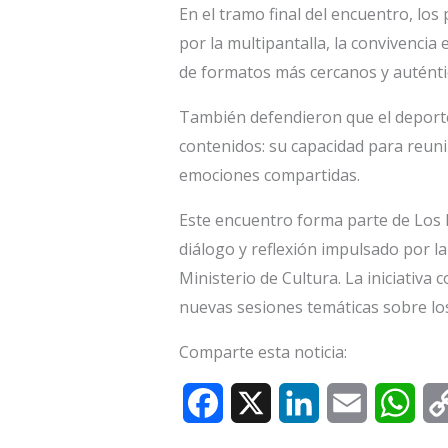
En el tramo final del encuentro, los
por la multipantalla, la convivencia 
de formatos más cercanos y auténti
También defendieron que el deporte
contenidos: su capacidad para reuni
emociones compartidas.
Este encuentro forma parte de Los 
diálogo y reflexión impulsado por l
Ministerio de Cultura. La iniciativa
nuevas sesiones temáticas sobre los
Comparte esta noticia:
F
X
L
E
W
a
i
m
h