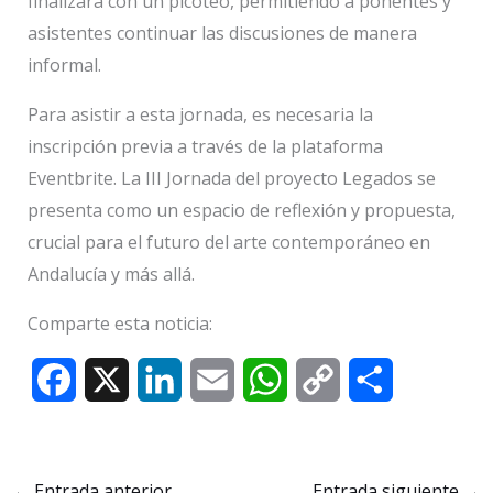
finalizará con un picoteo, permitiendo a ponentes y
asistentes continuar las discusiones de manera
informal.
Para asistir a esta jornada, es necesaria la
inscripción previa a través de la plataforma
Eventbrite. La III Jornada del proyecto Legados se
presenta como un espacio de reflexión y propuesta,
crucial para el futuro del arte contemporáneo en
Andalucía y más allá.
Comparte esta noticia:
F
X
L
E
W
C
C
a
i
m
h
o
o
c
n
a
a
p
m
←
Entrada anterior
Entrada siguiente
→